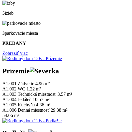
5
izieb
3
parkovacie miesta
PREDANÝ
Zobraziť viac
Prízemie
A1.001
Zádverie
4.96 m²
A1.002
WC
1.22 m²
A1.003
Technická miestnosť
3.57 m²
A1.004
Jedáleň
10.57 m²
A1.005
Kuchyňa
4.36 m²
A1.006
Denná miestnosť
29.38 m²
54.06 m²