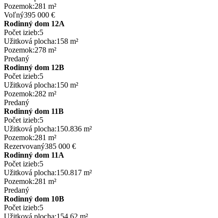
Pozemok:
281 m²
Voľný
395 000 €
Rodinný dom 12A
Počet izieb:
5
Užitková plocha:
158 m²
Pozemok:
278 m²
Predaný
Rodinný dom 12B
Počet izieb:
5
Užitková plocha:
150 m²
Pozemok:
282 m²
Predaný
Rodinný dom 11B
Počet izieb:
5
Užitková plocha:
150.836 m²
Pozemok:
281 m²
Rezervovaný
385 000 €
Rodinný dom 11A
Počet izieb:
5
Užitková plocha:
150.817 m²
Pozemok:
281 m²
Predaný
Rodinný dom 10B
Počet izieb:
5
Užitková plocha:
154.62 m²