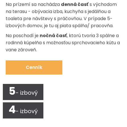
Na prízemí sa nachádza
denná časť
s východom
na terasu - obývacia izba, kuchyňa s jedálňou a
toaleta pre návštevy s práčovňou. V prípade 5-
izbových domov, je tu aj piata spálňa/ pracovňa.
Na poschodí je
nočná časť
, ktorú tvoria 3 spálne a
rodinná kúpelňa s možnosťou sprchovacieho kútu a
vane zároveň.
Cenník
5
- izbový
4
- izbový